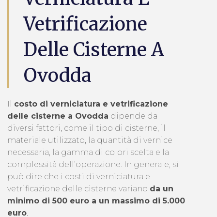
Vetrificazione
Delle Cisterne A
Ovodda
Il
costo di verniciatura e vetrificazione
delle cisterne a Ovodda
dipende da
diversi fattori, come il tipo di cisterne, il
materiale utilizzato, la quantità di vernice
necessaria, la gamma di colori scelta e la
complessità dell’operazione. In generale, si
può dire che i costi di verniciatura e
vetrificazione delle cisterne variano
da un
minimo di 500 euro a un massimo di 5.000
euro
.