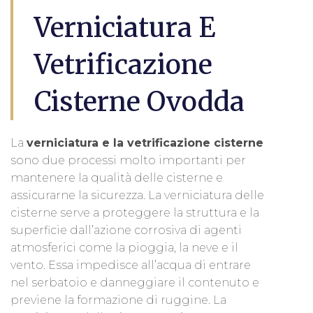
Verniciatura E
Vetrificazione
Cisterne Ovodda
La
verniciatura e la vetrificazione cisterne
sono due processi molto importanti per
mantenere la qualità delle cisterne e
assicurarne la sicurezza. La verniciatura delle
cisterne serve a proteggere la struttura e la
superficie dall’azione corrosiva di agenti
atmosferici come la pioggia, la neve e il
vento. Essa impedisce all’acqua di entrare
nel serbatoio e danneggiare il contenuto e
previene la formazione di ruggine. La