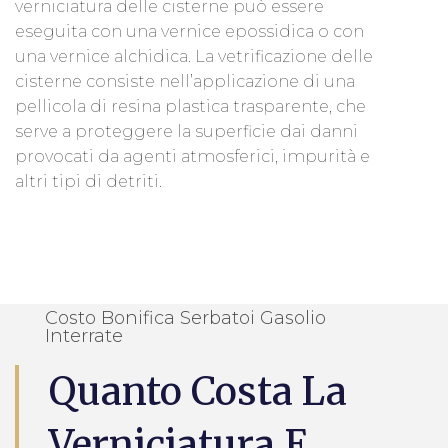
verniciatura delle cisterne può essere
eseguita con una vernice epossidica o con
una vernice alchidica. La vetrificazione delle
cisterne consiste nell’applicazione di una
pellicola di resina plastica trasparente, che
serve a proteggere la superficie dai danni
provocati da agenti atmosferici, impurità e
altri tipi di detriti.
Costo Bonifica Serbatoi Gasolio
Interrate
Quanto Costa La
Verniciatura E