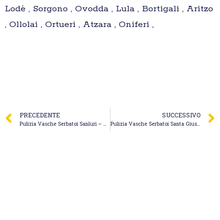
Lodè , Sorgono , Ovodda , Lula , Bortigali , Aritzo
, Ollolai , Ortueri , Atzara , Oniferi ,
PRECEDENTE
SUCCESSIVO
Pulizia Vasche Serbatoi Sanluri – Autospurgo 24 S.r.l.
Pulizia Vasche Serbatoi Santa Giusta – Autospurgo Malvelli S.n.c. di A. & E. Malvelli