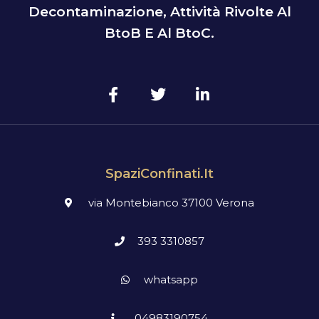
Decontaminazione, Attività Rivolte Al
BtoB E Al BtoC.
SpaziConfinati.it
via Montebianco 37100 Verona
393 3310857
whatsapp
04983190754