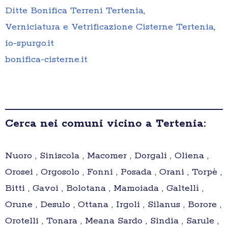
Ditte Bonifica Terreni Tertenia
,
Verniciatura e Vetrificazione Cisterne Tertenia
,
io-spurgo.it
bonifica-cisterne.it
Cerca nei comuni vicino a Tertenia:
Nuoro , Siniscola , Macomer , Dorgali , Oliena ,
Orosei , Orgosolo , Fonni , Posada , Orani , Torpè ,
Bitti , Gavoi , Bolotana , Mamoiada , Galtellì ,
Orune , Desulo , Ottana , Irgoli , Silanus , Borore ,
Orotelli , Tonara , Meana Sardo , Sindia , Sarule ,