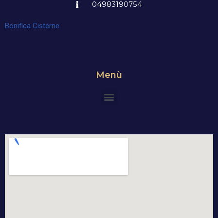
04983190754
Bonifica Cisterne
Menù