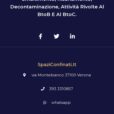
Decontaminazione, Attività Rivolte Al
BtoB E Al BtoC.
SpaziConfinati.it
via Montebianco 37100 Verona
393 3310857
whatsapp