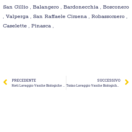
San Gillio , Balangero , Bardonecchia , Bosconero
, Valperga , San Raffaele Cimena , Robassomero ,
Caselette , Pinasca ,
PRECEDENTE
SUCCESSIVO
Rieti Lavaggio Vasche Biologiche – Panitti Spurgo Fognature Autospurgo Panitti Claudio
Torino Lavaggio Vasche Biologiche – Alfi Impianti Idraulico