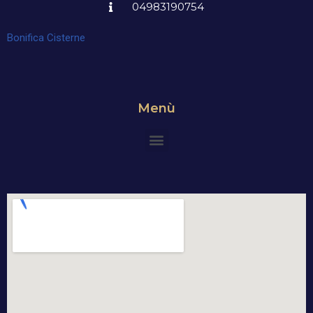
04983190754
Bonifica Cisterne
Menù