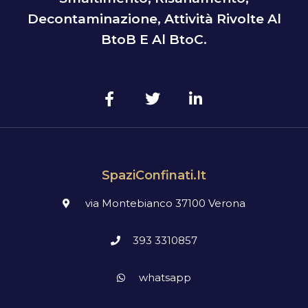
Decontaminazione, Attività Rivolte Al
BtoB E Al BtoC.
SpaziConfinati.it
via Montebianco 37100 Verona
393 3310857
whatsapp