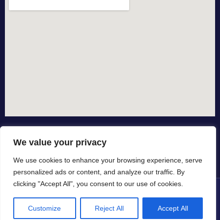
We value your privacy
We use cookies to enhance your browsing experience, serve
personalized ads or content, and analyze our traffic. By
clicking "Accept All", you consent to our use of cookies.
© All rights reserved dal 2015
Customize
Reject All
Accept All
in collaborazione con
by io-spurgo.it