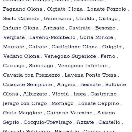
Fagnano Olona , Olgiate Olona , Lonate Pozzolo ,
Sesto Calende , Gerenzano , Uboldo , Cislago ,
Induno Olona , Arcisate , Gavirate , Besozzo ,
Vergiate , Laveno-Mombello , Gorla Minore ,
Marnate , Cairate , Castiglione Olona , Origgio ,
Vedano Olona , Venegono Superiore , Ferno ,
Carnago , Sumirago , Venegono Inferiore ,
Cavaria con Premezzo , Lavena Ponte Tresa ,
Casorate Sempione , Angera , Besnate , Solbiate
Olona , Albizzate , Viggiù , Ispra , Castronno ,
Jerago con Orago , Mornago , Lonate Ceppino ,
Gorla Maggiore , Caronno Varesino , Arsago
Seprio , Cocquio-Trevisago , Azzate , Cantello ,
Gazzada Schianno , Bisuschio , Oggiona con