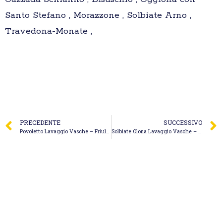
Santo Stefano , Morazzone , Solbiate Arno ,
Travedona-Monate ,
PRECEDENTE
SUCCESSIVO
Povoletto Lavaggio Vasche – Friul Julia Appalti
Solbiate Olona Lavaggio Vasche – Genivolta Sergio Andrea