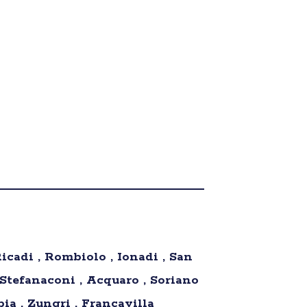
Ricadi , Rombiolo , Ionadi , San
 Stefanaconi , Acquaro , Soriano
ia , Zungri , Francavilla