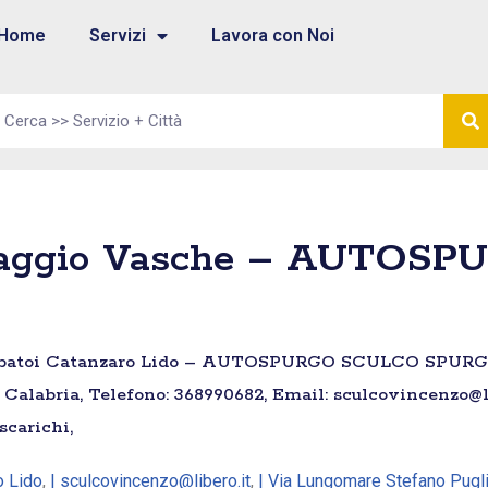
Home
Servizi
Lavora con Noi
avaggio Vasche – AUTO
serbatoi Catanzaro Lido – AUTOSPURGO SCULCO SPURGHI
– Calabria, Telefono: 368990682, Email: sculcovincenzo@li
scarichi,
o Lido
,
| sculcovincenzo@libero.it
,
| Via Lungomare Stefano Pugl