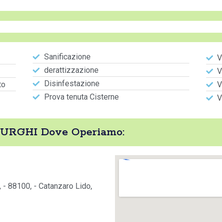
Sanificazione
V
derattizzazione
V
Disinfestazione
to
V
Prova tenuta Cisterne
V
RGHI Dove Operiamo:
- 88100, - Catanzaro Lido,