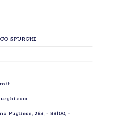
CO SPURGHI
o.it
purghi.com
 Pugliese, 265, - 88100, -