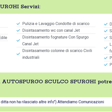
GHI Servizi:
Pulizia e Lavaggio Condotte di scarico
D
Disintasamento wc con canal Jet
S
Disintasamento fognature Con Spurgo
Edile
S
Canal Jet
L
Disintasamento colonne di scarico Civili
f
industriali
P
P
ditta AUTOSPURGO SCULCO SPURGHI potreb
a ditta non ha rilasciato altre info") Attendiamo Comunicazioni