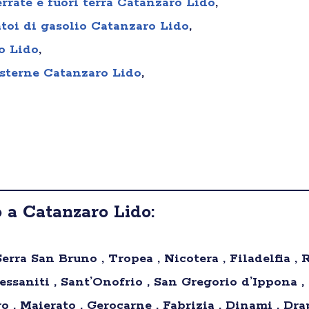
errate e fuori terra Catanzaro Lido
,
atoi di gasolio Catanzaro Lido
,
o Lido
,
isterne Catanzaro Lido
,
 a Catanzaro Lido:
Serra San Bruno , Tropea , Nicotera , Filadelfia , 
Cessaniti , Sant’Onofrio , San Gregorio d’Ippona ,
 , Maierato , Gerocarne , Fabrizia , Dinami , Drap