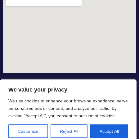
We value your privacy
We use cookies to enhance your browsing experience, serve
personalized ads or content, and analyze our traffic. By
clicking "Accept All", you consent to our use of cookies.
© All rights reserved dal 2015
Customize
Reject All
Accept All
in collaborazione con
by io-spurgo.it