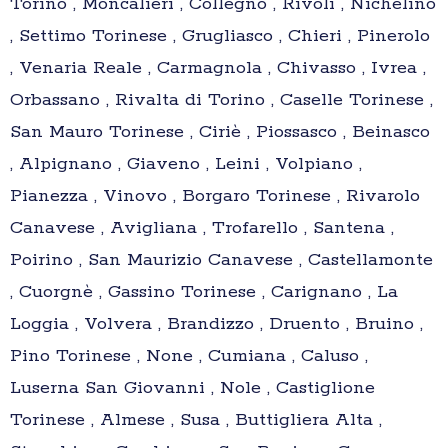
Torino , Moncalieri , Collegno , Rivoli , Nichelino
, Settimo Torinese , Grugliasco , Chieri , Pinerolo
, Venaria Reale , Carmagnola , Chivasso , Ivrea ,
Orbassano , Rivalta di Torino , Caselle Torinese ,
San Mauro Torinese , Ciriè , Piossasco , Beinasco
, Alpignano , Giaveno , Leini , Volpiano ,
Pianezza , Vinovo , Borgaro Torinese , Rivarolo
Canavese , Avigliana , Trofarello , Santena ,
Poirino , San Maurizio Canavese , Castellamonte
, Cuorgnè , Gassino Torinese , Carignano , La
Loggia , Volvera , Brandizzo , Druento , Bruino ,
Pino Torinese , None , Cumiana , Caluso ,
Luserna San Giovanni , Nole , Castiglione
Torinese , Almese , Susa , Buttigliera Alta ,