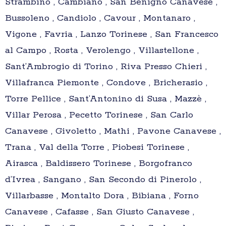
Strambino , Cambiano , San Benigno Canavese ,
Bussoleno , Candiolo , Cavour , Montanaro ,
Vigone , Favria , Lanzo Torinese , San Francesco
al Campo , Rosta , Verolengo , Villastellone ,
Sant’Ambrogio di Torino , Riva Presso Chieri ,
Villafranca Piemonte , Condove , Bricherasio ,
Torre Pellice , Sant’Antonino di Susa , Mazzè ,
Villar Perosa , Pecetto Torinese , San Carlo
Canavese , Givoletto , Mathi , Pavone Canavese ,
Trana , Val della Torre , Piobesi Torinese ,
Airasca , Baldissero Torinese , Borgofranco
d’Ivrea , Sangano , San Secondo di Pinerolo ,
Villarbasse , Montalto Dora , Bibiana , Forno
Canavese , Cafasse , San Giusto Canavese ,