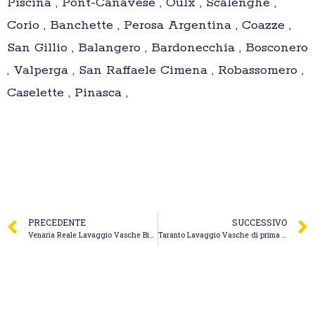
Piscina , Pont-Canavese , Oulx , Scalenghe ,
Corio , Banchette , Perosa Argentina , Coazze ,
San Gillio , Balangero , Bardonecchia , Bosconero
, Valperga , San Raffaele Cimena , Robassomero ,
Caselette , Pinasca ,
PRECEDENTE
SUCCESSIVO
Venaria Reale Lavaggio Vasche Biologiche – Spurgo Pizzuto Giuseppe
Taranto Lavaggio Vasche di prima pioggia – Dinoi Spurgo