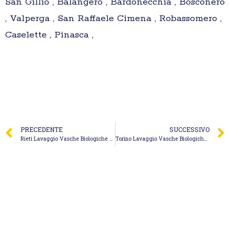
San Gillio , Balangero , Bardonecchia , Bosconero
, Valperga , San Raffaele Cimena , Robassomero ,
Caselette , Pinasca ,
PRECEDENTE
SUCCESSIVO
Rieti Lavaggio Vasche Biologiche – Panitti Spurgo Fognature Autospurgo Panitti Claudio
Torino Lavaggio Vasche Biologiche – Alfi Impianti Idraulico