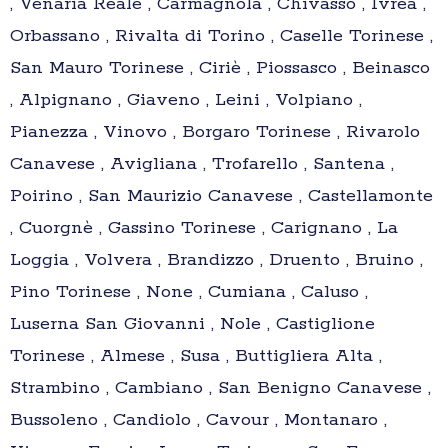
, Venaria Reale , Carmagnola , Chivasso , Ivrea ,
Orbassano , Rivalta di Torino , Caselle Torinese ,
San Mauro Torinese , Ciriè , Piossasco , Beinasco
, Alpignano , Giaveno , Leini , Volpiano ,
Pianezza , Vinovo , Borgaro Torinese , Rivarolo
Canavese , Avigliana , Trofarello , Santena ,
Poirino , San Maurizio Canavese , Castellamonte
, Cuorgnè , Gassino Torinese , Carignano , La
Loggia , Volvera , Brandizzo , Druento , Bruino ,
Pino Torinese , None , Cumiana , Caluso ,
Luserna San Giovanni , Nole , Castiglione
Torinese , Almese , Susa , Buttigliera Alta ,
Strambino , Cambiano , San Benigno Canavese ,
Bussoleno , Candiolo , Cavour , Montanaro ,