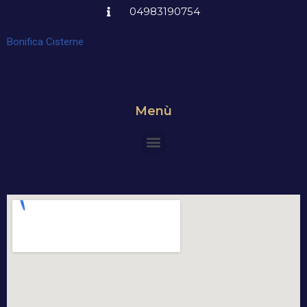
04983190754
Bonifica Cisterne
Menù