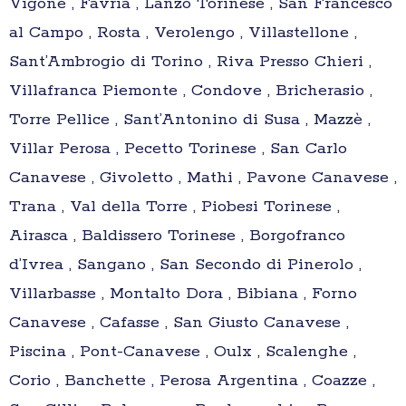
Vigone , Favria , Lanzo Torinese , San Francesco
al Campo , Rosta , Verolengo , Villastellone ,
Sant’Ambrogio di Torino , Riva Presso Chieri ,
Villafranca Piemonte , Condove , Bricherasio ,
Torre Pellice , Sant’Antonino di Susa , Mazzè ,
Villar Perosa , Pecetto Torinese , San Carlo
Canavese , Givoletto , Mathi , Pavone Canavese ,
Trana , Val della Torre , Piobesi Torinese ,
Airasca , Baldissero Torinese , Borgofranco
d’Ivrea , Sangano , San Secondo di Pinerolo ,
Villarbasse , Montalto Dora , Bibiana , Forno
Canavese , Cafasse , San Giusto Canavese ,
Piscina , Pont-Canavese , Oulx , Scalenghe ,
Corio , Banchette , Perosa Argentina , Coazze ,