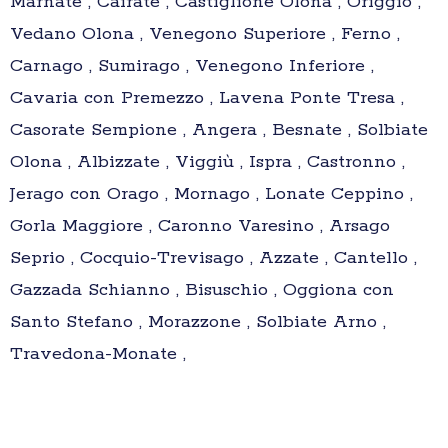
Marnate , Cairate , Castiglione Olona , Origgio ,
Vedano Olona , Venegono Superiore , Ferno ,
Carnago , Sumirago , Venegono Inferiore ,
Cavaria con Premezzo , Lavena Ponte Tresa ,
Casorate Sempione , Angera , Besnate , Solbiate
Olona , Albizzate , Viggiù , Ispra , Castronno ,
Jerago con Orago , Mornago , Lonate Ceppino ,
Gorla Maggiore , Caronno Varesino , Arsago
Seprio , Cocquio-Trevisago , Azzate , Cantello ,
Gazzada Schianno , Bisuschio , Oggiona con
Santo Stefano , Morazzone , Solbiate Arno ,
Travedona-Monate ,