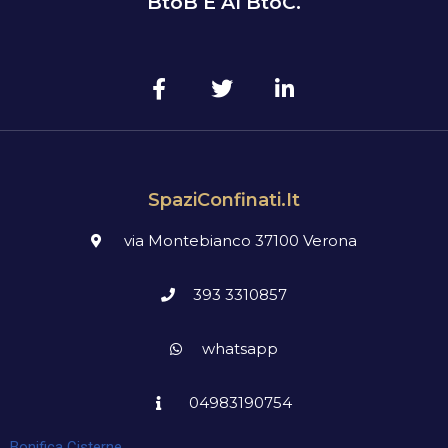
BtoB E Al BtoC.
SpaziConfinati.it
via Montebianco 37100 Verona
393 3310857
whatsapp
04983190754
Bonifica Cisterne