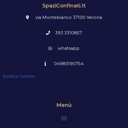
SpaziConfinati.it
via Montebianco 37100 Verona
393 3310857
whatsapp
04983190754
Bonifica Cisterne
Menù