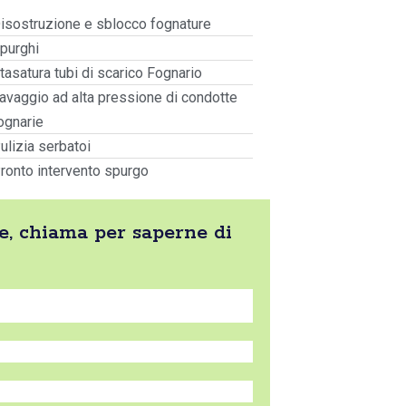
isostruzione e sblocco fognature
purghi
tasatura tubi di scarico Fognario
avaggio ad alta pressione di condotte
ognarie
ulizia serbatoi
ronto intervento spurgo
re, chiama per saperne di