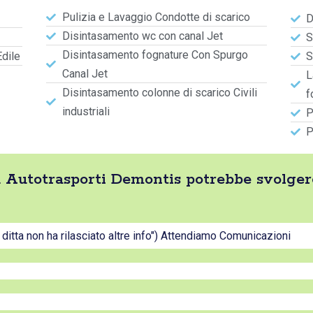
Pulizia e Lavaggio Condotte di scarico
D
Disintasamento wc con canal Jet
S
Disintasamento fognature Con Spurgo
Edile
S
Canal Jet
L
Disintasamento colonne di scarico Civili
f
industriali
P
P
tta Autotrasporti Demontis potrebbe svolge
a ditta non ha rilasciato altre info") Attendiamo Comunicazioni