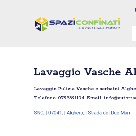
Vai
al
contenuto
Lavaggio Vasche Al
Lavaggio Pulizia Vasche e serbatoi Algher
Telefono: 0799891104, Email: info@autotra
SNC
,
| 07041
,
| Alghero
,
| Strada dei Due Mari