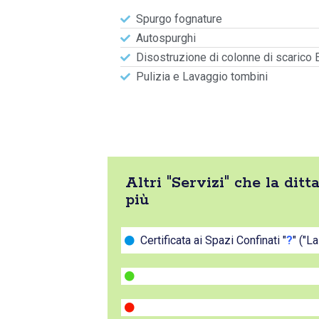
Spurgo fognature
Autospurghi
Disostruzione di colonne di scarico 
Pulizia e Lavaggio tombini
Altri "Servizi" che la di
più
Certificata ai Spazi Confinati "
?
" ("L