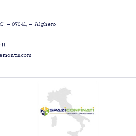
C, – 07041, – Alghero,
it
emontis.com