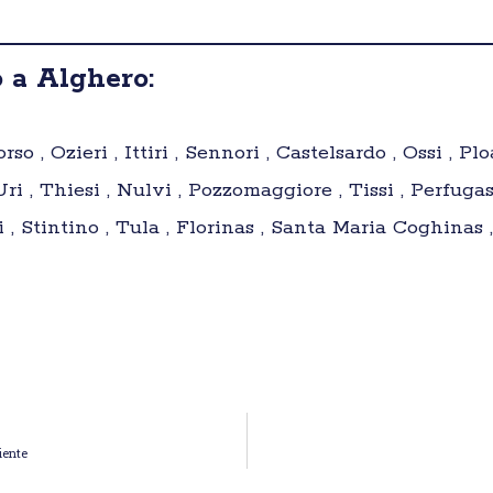
 a Alghero:
rso , Ozieri , Ittiri , Sennori , Castelsardo , Ossi , P
Uri , Thiesi , Nulvi , Pozzomaggiore , Tissi , Perfug
, Stintino , Tula , Florinas , Santa Maria Coghinas ,
iente