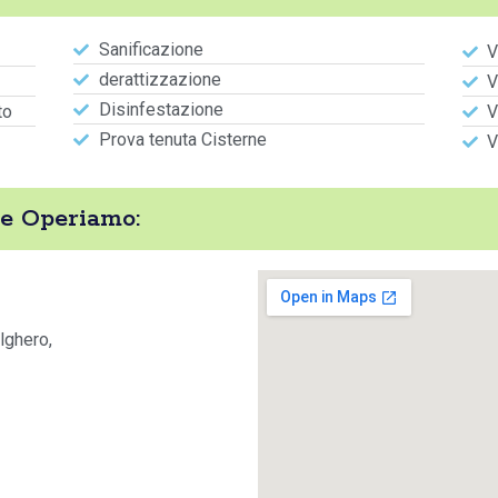
Sanificazione
V
derattizzazione
V
Disinfestazione
to
V
Prova tenuta Cisterne
V
e Operiamo:
lghero,