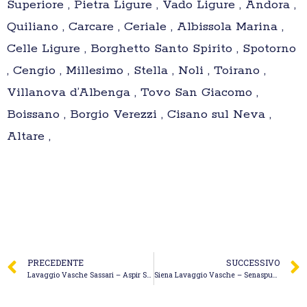
Superiore , Pietra Ligure , Vado Ligure , Andora ,
Quiliano , Carcare , Ceriale , Albissola Marina ,
Celle Ligure , Borghetto Santo Spirito , Spotorno
, Cengio , Millesimo , Stella , Noli , Toirano ,
Villanova d’Albenga , Tovo San Giacomo ,
Boissano , Borgio Verezzi , Cisano sul Neva ,
Altare ,
PRECEDENTE
SUCCESSIVO
Lavaggio Vasche Sassari – Aspir Sarda di Piras Pamela & C. S.a.s.
Siena Lavaggio Vasche – Senaspurgo