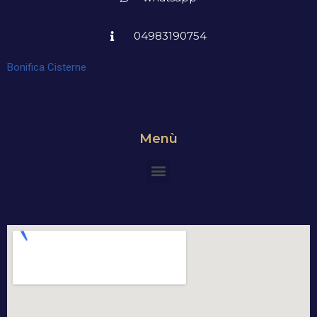
04983190754
Bonifica Cisterne
Menù