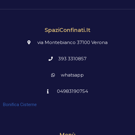
SpaziConfinati.it
via Montebianco 37100 Verona
393 3310857
whatsapp
04983190754
Bonifica Cisterne
Menù