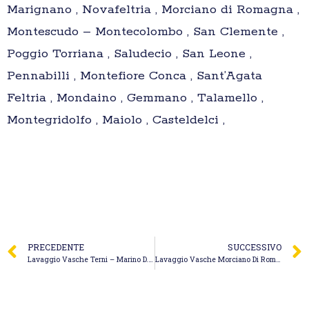
Marignano , Novafeltria , Morciano di Romagna ,
Montescudo – Montecolombo , San Clemente ,
Poggio Torriana , Saludecio , San Leone ,
Pennabilli , Montefiore Conca , Sant’Agata
Feltria , Mondaino , Gemmano , Talamello ,
Montegridolfo , Maiolo , Casteldelci ,
PRECEDENTE
SUCCESSIVO
Lavaggio Vasche Terni – Marino D. & F. Spurgo Fognature
Lavaggio Vasche Morciano Di Romagna – Eureko