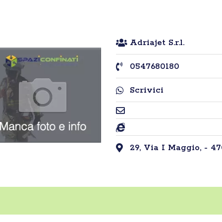
Adriajet S.r.l.
0547680180
Scrivici
29, Via I Maggio, - 47