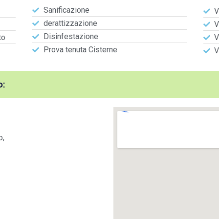
Sanificazione
V
derattizzazione
V
Disinfestazione
to
V
Prova tenuta Cisterne
V
:
o,