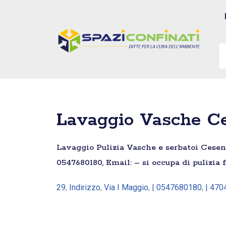
Vai
al
contenuto
Lavaggio Vasche Ces
Lavaggio Pulizia Vasche e serbatoi Cesenati
0547680180, Email: – si occupa di pulizia
29
,
Indirizzo
,
Via I Maggio
,
| 0547680180
,
| 470