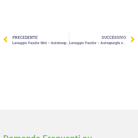
PRECEDENTE
SUCCESSIVO
Lavaggio Vasche Silvi – Autotrasporti Santoro & D’Arcangelo S.n.c. di Santoro Fulvio & D’Arcangelo Roberto
Lavaggio Vasche – Autospurghi e Stasature Macelloni