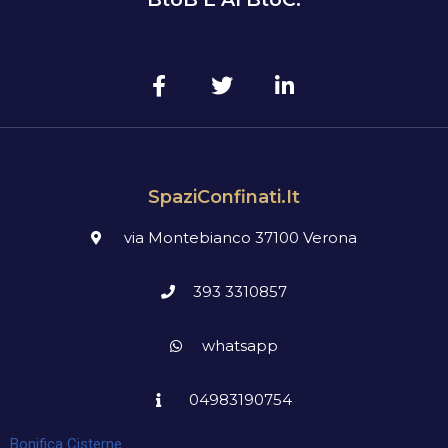
SpaziConfinati.it
via Montebianco 37100 Verona
393 3310857
whatsapp
04983190754
Bonifica Cisterne