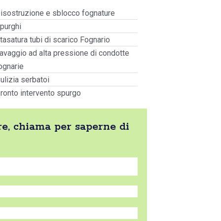
isostruzione e sblocco fognature
purghi
tasatura tubi di scarico Fognario
avaggio ad alta pressione di condotte
ognarie
ulizia serbatoi
ronto intervento spurgo
re, chiama per saperne di