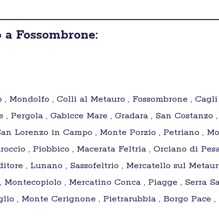
o a Fossombrone:
o , Mondolfo , Colli al Metauro , Fossombrone , Cagli
e , Pergola , Gabicce Mare , Gradara , San Costanzo 
San Lorenzo in Campo , Monte Porzio , Petriano , Mo
occio , Piobbico , Macerata Feltria , Orciano di Pes
itore , Lunano , Sassofeltrio , Mercatello sul Metaur
Montecopiolo , Mercatino Conca , Piagge , Serra Sa
eglio , Monte Cerignone , Pietrarubbia , Borgo Pace , 