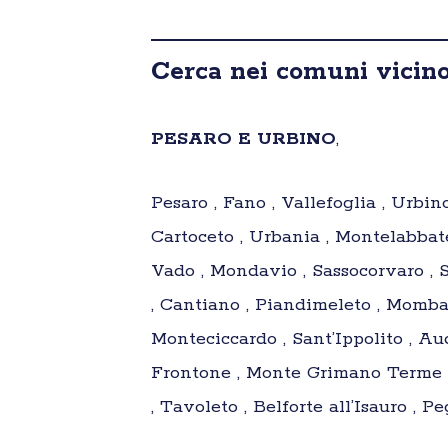
Cerca nei comuni vicin
PESARO E URBINO
,
Pesaro , Fano , Vallefoglia , Urbin
Cartoceto , Urbania , Montelabbat
Vado , Mondavio , Sassocorvaro , 
, Cantiano , Piandimeleto , Mombar
Monteciccardo , Sant’Ippolito , Aud
Frontone , Monte Grimano Terme , 
, Tavoleto , Belforte all’Isauro , P