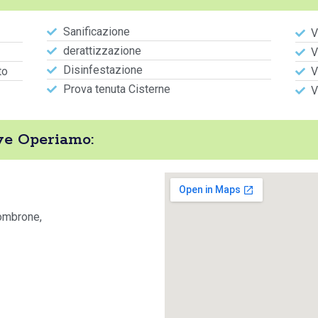
Sanificazione
V
derattizzazione
V
Disinfestazione
to
V
Prova tenuta Cisterne
V
ve Operiamo:
sombrone,