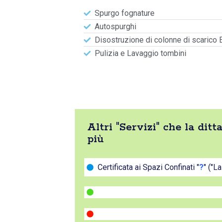
Spurgo fognature
Autospurghi
Disostruzione di colonne di scarico 
Pulizia e Lavaggio tombini
Altri "Servizi" che la di
più
Certificata ai Spazi Confinati "
?
" ("L