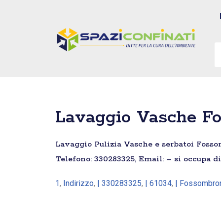
Vai
al
contenuto
Lavaggio Vasche F
Lavaggio Pulizia Vasche e serbatoi Fossom
Telefono: 330283325, Email: – si occupa d
1
,
Indirizzo
,
| 330283325
,
| 61034
,
| Fossombro