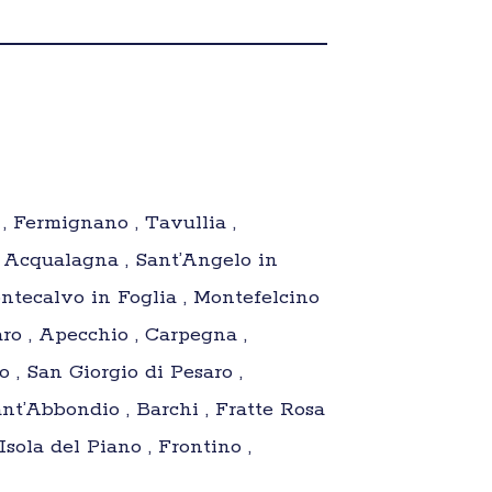
 , Fermignano , Tavullia ,
, Acqualagna , Sant’Angelo in
ntecalvo in Foglia , Montefelcino
aro , Apecchio , Carpegna ,
o , San Giorgio di Pesaro ,
nt’Abbondio , Barchi , Fratte Rosa
Isola del Piano , Frontino ,