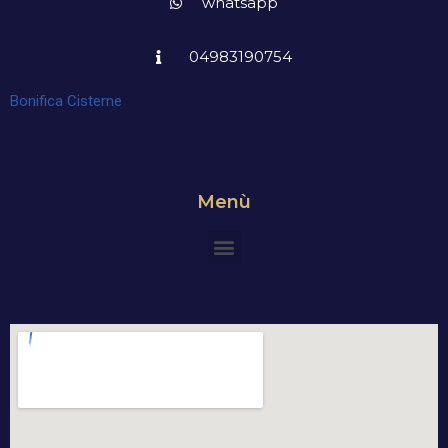
whatsapp
04983190754
Bonifica Cisterne
Menù