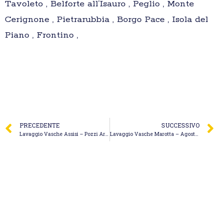
Tavoleto , Belforte all’Isauro , Peglio , Monte
Cerignone , Pietrarubbia , Borgo Pace , Isola del
Piano , Frontino ,
PRECEDENTE
SUCCESSIVO
Lavaggio Vasche Assisi – Pozzi Artesiani Poeta Paolo
Lavaggio Vasche Marotta – Agostinelli Autospurghi S.r.l.