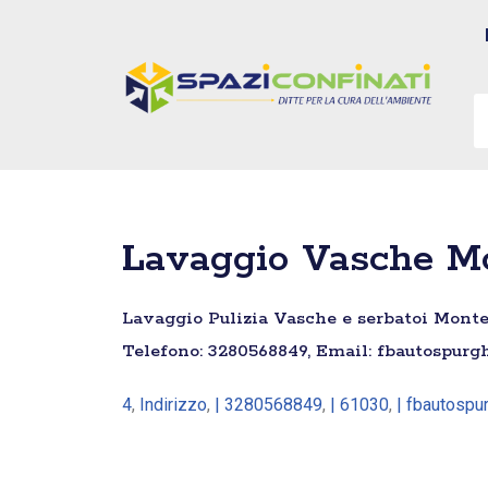
Vai
al
contenuto
Lavaggio Vasche Mo
Lavaggio Pulizia Vasche e serbatoi Montef
Telefono: 3280568849, Email: fbautospurgh
4
,
Indirizzo
,
| 3280568849
,
| 61030
,
| fbautosp