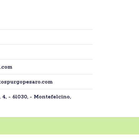
l.com
utospurgopesaro.com
4, - 61030, - Montefelcino,