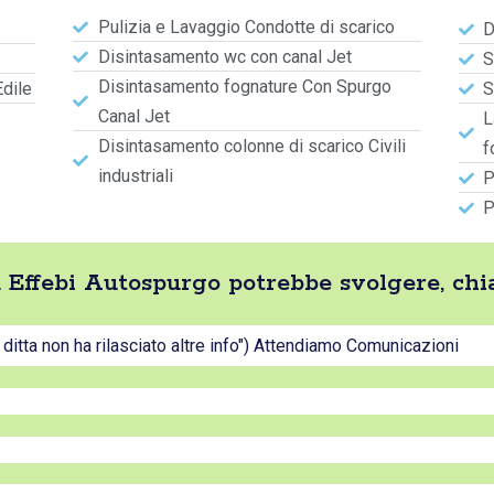
Pulizia e Lavaggio Condotte di scarico
D
Disintasamento wc con canal Jet
S
Disintasamento fognature Con Spurgo
Edile
S
Canal Jet
L
Disintasamento colonne di scarico Civili
f
industriali
P
P
tta Effebi Autospurgo potrebbe svolgere, ch
a ditta non ha rilasciato altre info") Attendiamo Comunicazioni