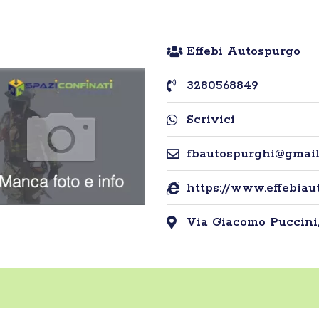
Effebi Autospurgo
3280568849
Scrivici
fbautospurghi@gmai
https://www.effebia
Via Giacomo Puccini, 