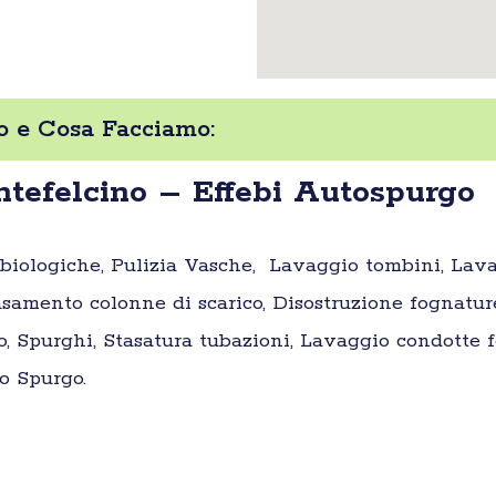
o e Cosa Facciamo:
tefelcino – Effebi Autospurgo
e biologiche, Pulizia Vasche, Lavaggio tombini, Lav
samento colonne di scarico, Disostruzione fognatur
o, Spurghi, Stasatura tubazioni, Lavaggio condotte fo
o Spurgo.