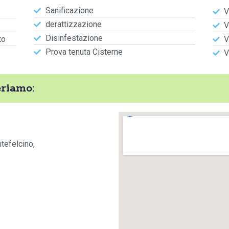
Sanificazione
V
derattizzazione
V
Disinfestazione
to
V
Prova tenuta Cisterne
V
riamo:
tefelcino,