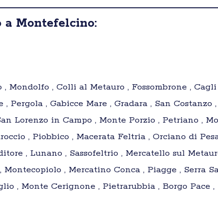
 a Montefelcino:
o , Mondolfo , Colli al Metauro , Fossombrone , Cagli
e , Pergola , Gabicce Mare , Gradara , San Costanzo 
San Lorenzo in Campo , Monte Porzio , Petriano , Mo
occio , Piobbico , Macerata Feltria , Orciano di Pes
itore , Lunano , Sassofeltrio , Mercatello sul Metaur
Montecopiolo , Mercatino Conca , Piagge , Serra Sa
eglio , Monte Cerignone , Pietrarubbia , Borgo Pace , 