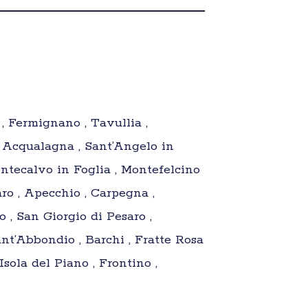
 , Fermignano , Tavullia ,
, Acqualagna , Sant’Angelo in
ntecalvo in Foglia , Montefelcino
aro , Apecchio , Carpegna ,
o , San Giorgio di Pesaro ,
nt’Abbondio , Barchi , Fratte Rosa
Isola del Piano , Frontino ,