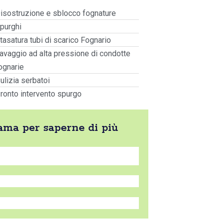
isostruzione e sblocco fognature
purghi
tasatura tubi di scarico Fognario
avaggio ad alta pressione di condotte
ognarie
ulizia serbatoi
ronto intervento spurgo
iama per saperne di più