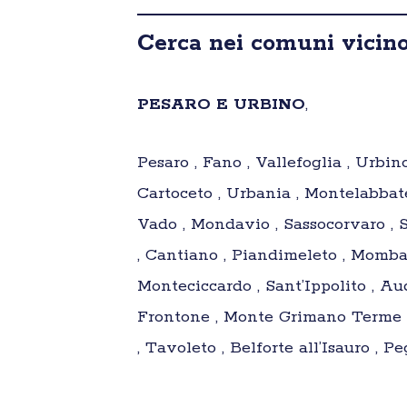
Cerca nei comuni vicino
PESARO E URBINO
,
Pesaro , Fano , Vallefoglia , Urbin
Cartoceto , Urbania , Montelabbat
Vado , Mondavio , Sassocorvaro , 
, Cantiano , Piandimeleto , Mombar
Monteciccardo , Sant’Ippolito , Aud
Frontone , Monte Grimano Terme , 
, Tavoleto , Belforte all’Isauro , P