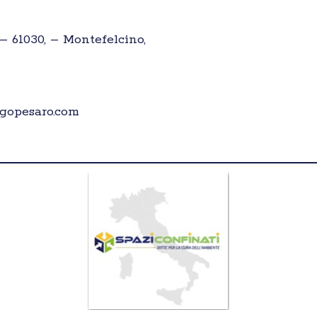
 – 61030, – Montefelcino,
gopesaro.com