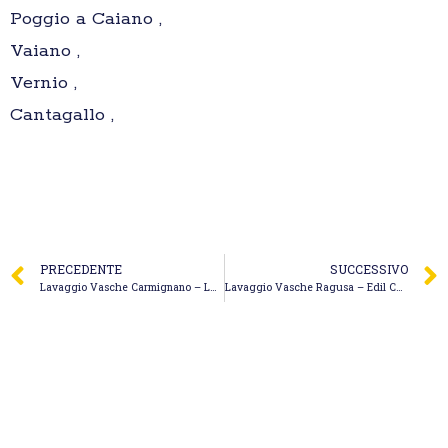
Poggio a Caiano ,
Vaiano ,
Vernio ,
Cantagallo ,
PRECEDENTE
SUCCESSIVO
Lavaggio Vasche Carmignano – Luzzi Brunero & Stefano
Lavaggio Vasche Ragusa – Edil Costruzioni Impresa Edile