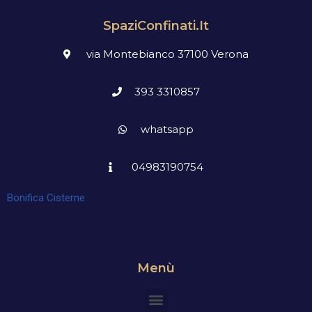
SpaziConfinati.it
via Montebianco 37100 Verona
393 3310857
whatsapp
04983190754
Bonifica Cisterne
Menù