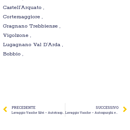
Castell’Arquato ,
Cortemaggiore ,
Gragnano Trebbiense ,
Vigolzone ,
Lugagnano Val D’Arda ,
Bobbio ,
PRECEDENTE
SUCCESSIVO
Lavaggio Vasche Silvi – Autotrasporti Santoro & D’Arcangelo S.n.c. di Santoro Fulvio & D’Arcangelo Roberto
Lavaggio Vasche – Autospurghi e Stasature Macelloni