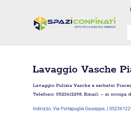
Vai
al
contenuto
Lavaggio Vasche Pia
Lavaggio Pulizia Vasche e serbatoi Piacenz
Telefono: 0523612298, Email: – si occupa d
Indirizzo
,
Via Portapuglia Giuseppe
,
| 05236122