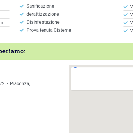
Sanificazione
V
derattizzazione
V
Disinfestazione
to
V
Prova tenuta Cisterne
V
periamo:
22, - Piacenza,