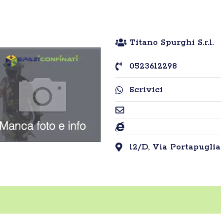
Titano Spurghi S.r.l.
0523612298
Scrivici
12/D, Via Portapuglia