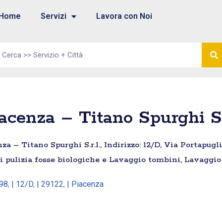
Home
Servizi
Lavora con Noi
cenza – Titano Spurghi S.r
a – Titano Spurghi S.r.l., Indirizzo: 12/D, Via Portapugl
i pulizia fosse biologiche e Lavaggio tombini, Lavaggio 
98
,
| 12/D
,
| 29122
,
| Piacenza