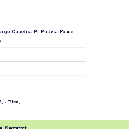
rgo Cascina Pi Pulizia Fosse
a
, - Pisa,
 Servizi: