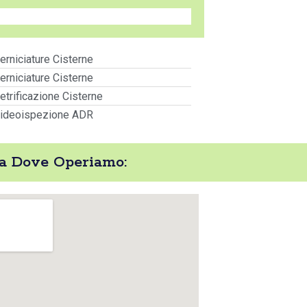
erniciature Cisterne
erniciature Cisterne
etrificazione Cisterne
ideoispezione ADR
ra Dove Operiamo: