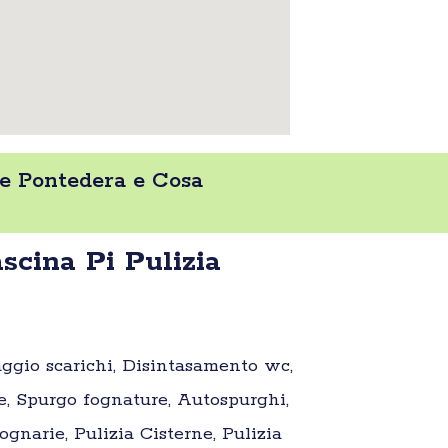
he Pontedera e Cosa
cina Pi Pulizia
aggio scarichi, Disintasamento wc,
e, Spurgo fognature, Autospurghi,
gnarie, Pulizia Cisterne, Pulizia