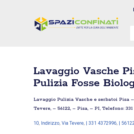
Vai
al
contenuto
Lavaggio Vasche Pi
Pulizia Fosse Biolo
Lavaggio Pulizia Vasche e serbatoi Pisa –
Tevere, – 56122, – Pisa, – PI, Telefono: 3
10
,
Indirizzo
,
Via Tevere
,
| 331 4372996
,
| 5612