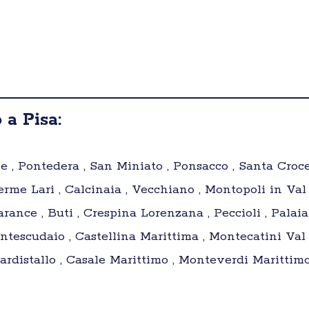
 a Pisa:
e , Pontedera , San Miniato , Ponsacco , Santa Croce 
me Lari , Calcinaia , Vecchiano , Montopoli in Val d
ance , Buti , Crespina Lorenzana , Peccioli , Palaia ,
tescudaio , Castellina Marittima , Montecatini Val 
uardistallo , Casale Marittimo , Monteverdi Marittimo