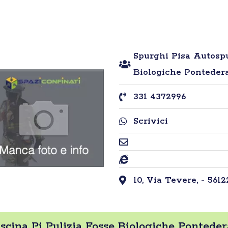
Spurghi Pisa Autospu
Biologiche Ponteder
331 4372996
Scrivici
10, Via Tevere, - 56122
cina Pi Pulizia Fosse Biologiche Pontedera