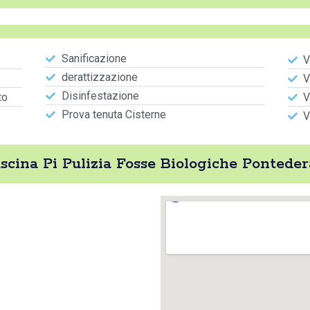
Sanificazione
V
derattizzazione
V
Disinfestazione
to
V
Prova tenuta Cisterne
V
cina Pi Pulizia Fosse Biologiche Pontede