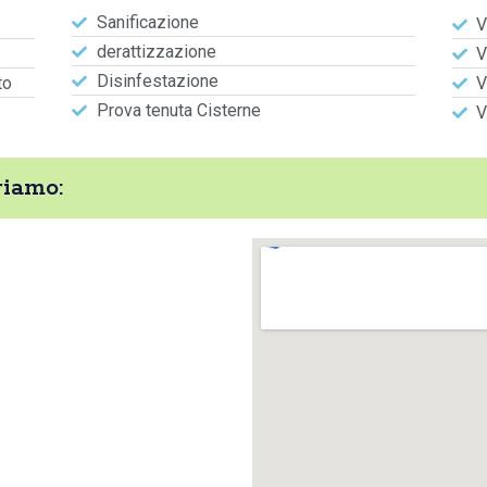
Sanificazione
V
derattizzazione
V
Disinfestazione
to
V
Prova tenuta Cisterne
V
riamo: