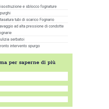
isostruzione e sblocco fognature
purghi
tasatura tubi di scarico Fognario
avaggio ad alta pressione di condotte
ognarie
ulizia serbatoi
ronto intervento spurgo
ama per saperne di più