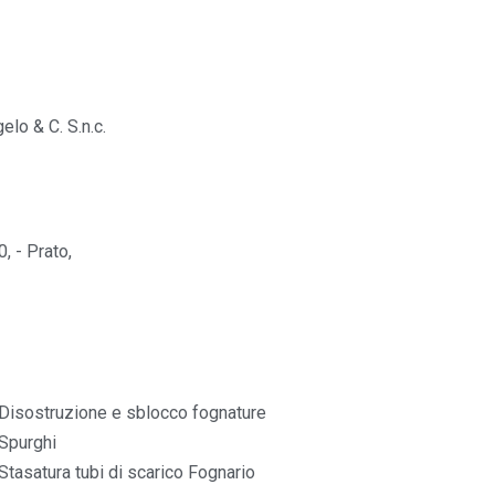
lo & C. S.n.c.
, - Prato,
Disostruzione e sblocco fognature
Spurghi
Stasatura tubi di scarico Fognario