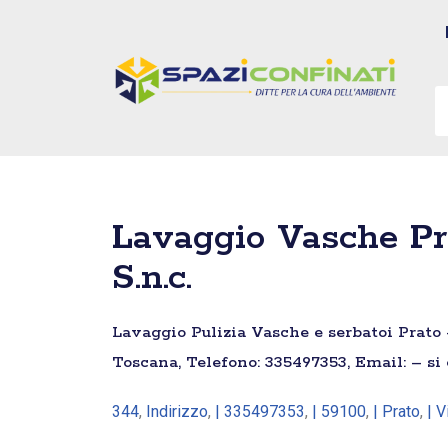
Vai
al
contenuto
Lavaggio Vasche Pr
S.n.c.
Lavaggio Pulizia Vasche e serbatoi Prato –
Toscana, Telefono: 335497353, Email: – si
344
,
Indirizzo
,
| 335497353
,
| 59100
,
| Prato
,
| V