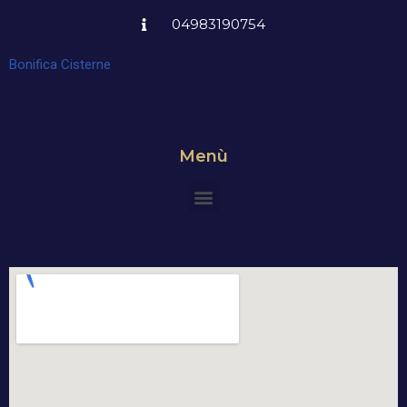
04983190754
Bonifica Cisterne
Menù