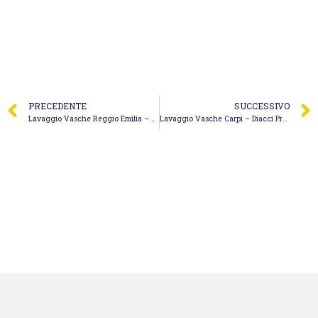
PRECEDENTE
SUCCESSIVO
Lavaggio Vasche Reggio Emilia – L’Espurgo Magnanini
Lavaggio Vasche Carpi – Diacci Pronto Spurgo