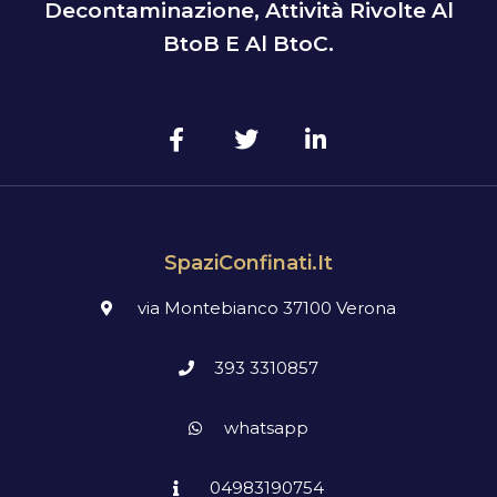
Decontaminazione, Attività Rivolte Al
BtoB E Al BtoC.
SpaziConfinati.it
via Montebianco 37100 Verona
393 3310857
whatsapp
04983190754