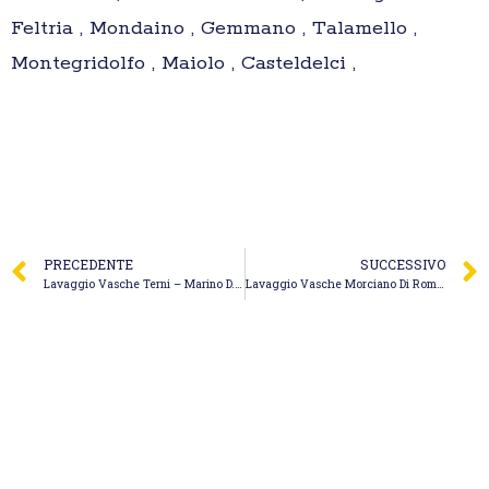
Feltria , Mondaino , Gemmano , Talamello ,
Montegridolfo , Maiolo , Casteldelci ,
PRECEDENTE
SUCCESSIVO
Lavaggio Vasche Terni – Marino D. & F. Spurgo Fognature
Lavaggio Vasche Morciano Di Romagna – Eureko