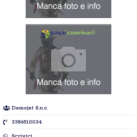
Demojet S.n.c.
3386510034
Scrivici