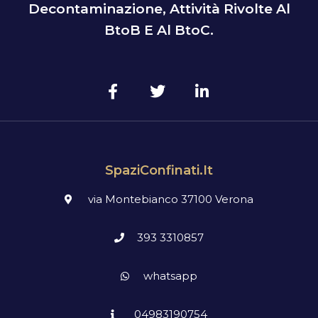
Decontaminazione, Attività Rivolte Al
BtoB E Al BtoC.
SpaziConfinati.it
via Montebianco 37100 Verona
393 3310857
whatsapp
04983190754