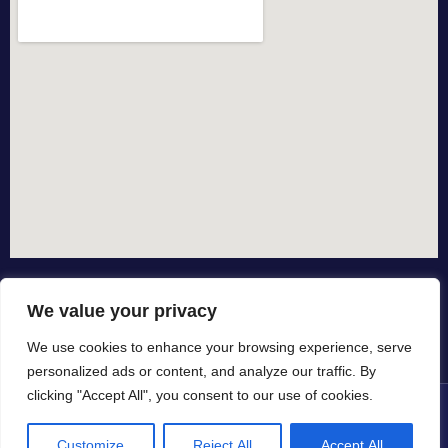
We value your privacy
We use cookies to enhance your browsing experience, serve
personalized ads or content, and analyze our traffic. By
clicking "Accept All", you consent to our use of cookies.
© All rights reserved dal 2015
Customize
Reject All
Accept All