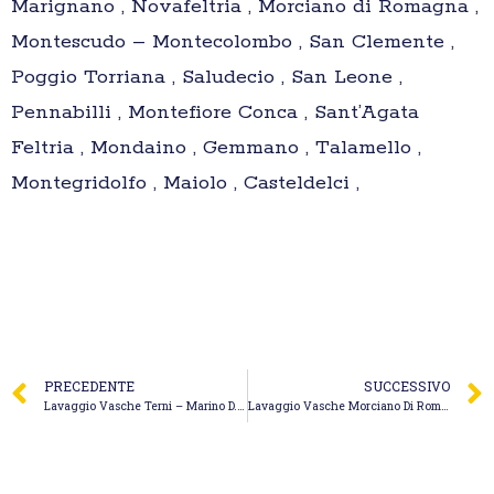
Marignano , Novafeltria , Morciano di Romagna ,
Montescudo – Montecolombo , San Clemente ,
Poggio Torriana , Saludecio , San Leone ,
Pennabilli , Montefiore Conca , Sant’Agata
Feltria , Mondaino , Gemmano , Talamello ,
Montegridolfo , Maiolo , Casteldelci ,
PRECEDENTE
SUCCESSIVO
Lavaggio Vasche Terni – Marino D. & F. Spurgo Fognature
Lavaggio Vasche Morciano Di Romagna – Eureko