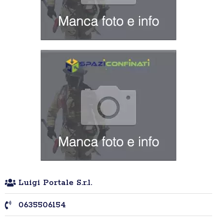
Luigi Portale S.r.l.
0635506154