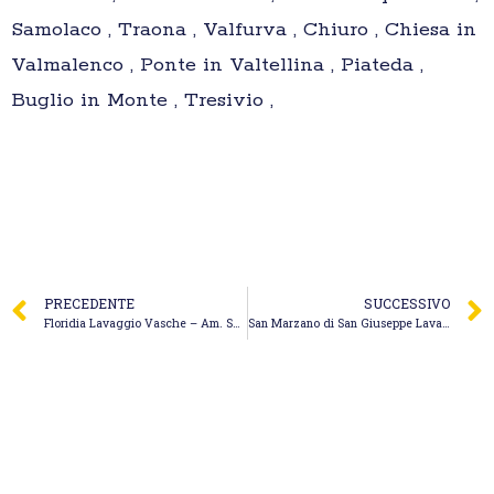
Samolaco , Traona , Valfurva , Chiuro , Chiesa in
Valmalenco , Ponte in Valtellina , Piateda ,
Buglio in Monte , Tresivio ,
PRECEDENTE
SUCCESSIVO
Floridia Lavaggio Vasche – Am. Ser. S.a.s. di Santacroce Sebastiano
San Marzano di San Giuseppe Lavaggio Vasche Biologiche – EVOLUZIONE ECOLOGICA