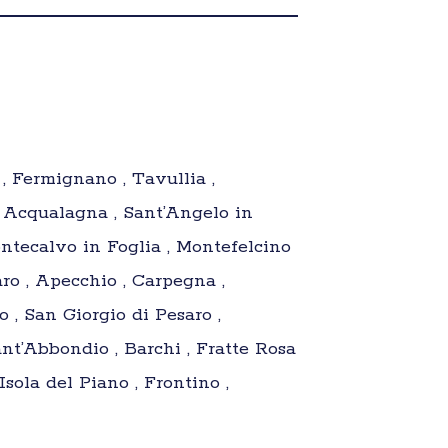
 , Fermignano , Tavullia ,
, Acqualagna , Sant’Angelo in
ntecalvo in Foglia , Montefelcino
aro , Apecchio , Carpegna ,
o , San Giorgio di Pesaro ,
nt’Abbondio , Barchi , Fratte Rosa
Isola del Piano , Frontino ,