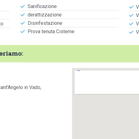
Sanificazione
V
derattizzazione
V
Disinfestazione
to
V
Prova tenuta Cisterne
V
eriamo:
Sant'Angelo in Vado,