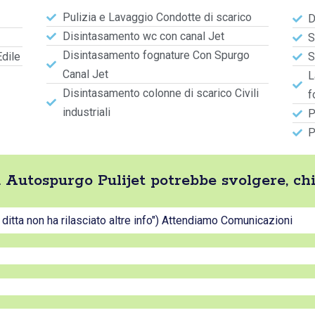
Pulizia e Lavaggio Condotte di scarico
D
Disintasamento wc con canal Jet
S
Disintasamento fognature Con Spurgo
Edile
S
Canal Jet
L
Disintasamento colonne di scarico Civili
f
industriali
P
P
ta Autospurgo Pulijet potrebbe svolgere, c
a ditta non ha rilasciato altre info") Attendiamo Comunicazioni