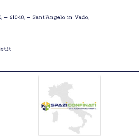
0, – 61048, – Sant’Angelo in Vado,
t.it