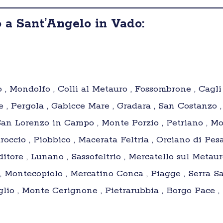
 a Sant’Angelo in Vado:
o , Mondolfo , Colli al Metauro , Fossombrone , Cagli
e , Pergola , Gabicce Mare , Gradara , San Costanzo 
San Lorenzo in Campo , Monte Porzio , Petriano , Mo
occio , Piobbico , Macerata Feltria , Orciano di Pes
itore , Lunano , Sassofeltrio , Mercatello sul Metaur
Montecopiolo , Mercatino Conca , Piagge , Serra Sa
eglio , Monte Cerignone , Pietrarubbia , Borgo Pace , 