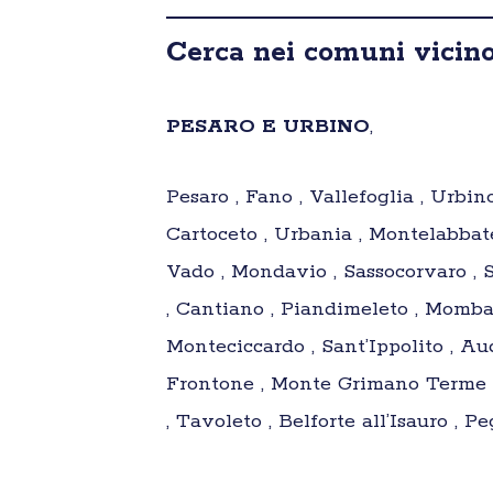
Cerca nei comuni vicino
PESARO E URBINO
,
Pesaro , Fano , Vallefoglia , Urbin
Cartoceto , Urbania , Montelabbat
Vado , Mondavio , Sassocorvaro , 
, Cantiano , Piandimeleto , Mombar
Monteciccardo , Sant’Ippolito , Aud
Frontone , Monte Grimano Terme , 
, Tavoleto , Belforte all’Isauro , P