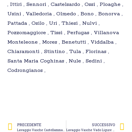
, Ittiri , Sennori , Castelsardo , Ossi , Ploaghe ,
Usini , Valledoria , Olmedo , Bono , Bonorva ,
Pattada , Osilo , Uri , Thiesi , Nulvi ,
Pozzomaggiore , Tissi , Perfugas , Villanova
Monteleone , Mores , Benetutti , Viddalba ,
Chiaramonti , Stintino , Tula , Florinas ,
Santa Maria Coghinas , Nule , Sedini ,
Codrongianos ,
PRECEDENTE
SUCCESSIVO
Lavaggio Vasche Castellammare di Stabia – Gesam Ambiente
Lavaggio Vasche Vado Ligure – Impresa Bovero