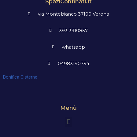
SpaziConfinati.it
via Montebianco 37100 Verona
393 3310857
whatsapp
04983190754
Bonifica Cisterne
Menù