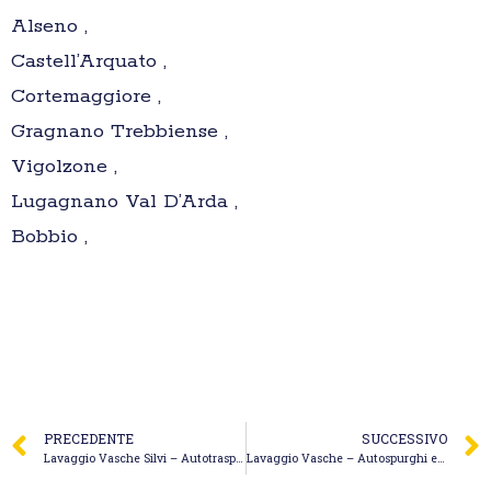
Alseno ,
Castell’Arquato ,
Cortemaggiore ,
Gragnano Trebbiense ,
Vigolzone ,
Lugagnano Val D’Arda ,
Bobbio ,
PRECEDENTE
SUCCESSIVO
Lavaggio Vasche Silvi – Autotrasporti Santoro & D’Arcangelo S.n.c. di Santoro Fulvio & D’Arcangelo Roberto
Lavaggio Vasche – Autospurghi e Stasature Macelloni