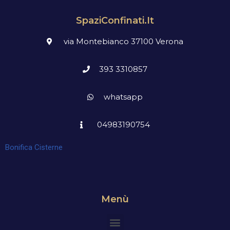
SpaziConfinati.it
via Montebianco 37100 Verona
393 3310857
whatsapp
04983190754
Bonifica Cisterne
Menù