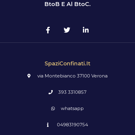
BtoB E Al BtoC.
SpaziConfinati.it
via Montebianco 37100 Verona
393 3310857
whatsapp
04983190754