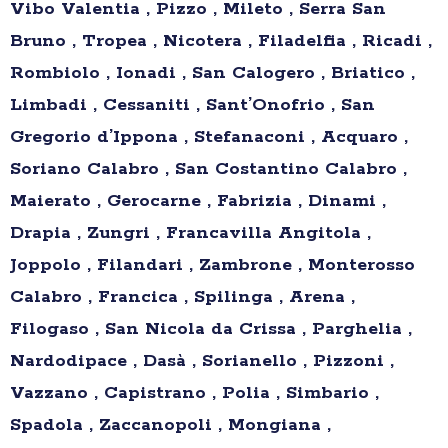
Vibo Valentia , Pizzo , Mileto , Serra San
Bruno , Tropea , Nicotera , Filadelfia , Ricadi ,
Rombiolo , Ionadi , San Calogero , Briatico ,
Limbadi , Cessaniti , Sant’Onofrio , San
Gregorio d’Ippona , Stefanaconi , Acquaro ,
Soriano Calabro , San Costantino Calabro ,
Maierato , Gerocarne , Fabrizia , Dinami ,
Drapia , Zungri , Francavilla Angitola ,
Joppolo , Filandari , Zambrone , Monterosso
Calabro , Francica , Spilinga , Arena ,
Filogaso , San Nicola da Crissa , Parghelia ,
Nardodipace , Dasà , Sorianello , Pizzoni ,
Vazzano , Capistrano , Polia , Simbario ,
Spadola , Zaccanopoli , Mongiana ,