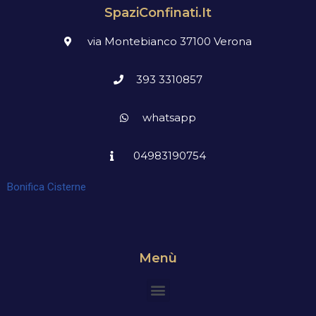
SpaziConfinati.it
via Montebianco 37100 Verona
393 3310857
whatsapp
04983190754
Bonifica Cisterne
Menù