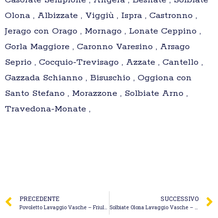
Casorate Sempione , Angera , Besnate , Solbiate
Olona , Albizzate , Viggiù , Ispra , Castronno ,
Jerago con Orago , Mornago , Lonate Ceppino ,
Gorla Maggiore , Caronno Varesino , Arsago
Seprio , Cocquio-Trevisago , Azzate , Cantello ,
Gazzada Schianno , Bisuschio , Oggiona con
Santo Stefano , Morazzone , Solbiate Arno ,
Travedona-Monate ,
PRECEDENTE
SUCCESSIVO
Povoletto Lavaggio Vasche – Friul Julia Appalti
Solbiate Olona Lavaggio Vasche – Genivolta Sergio Andrea