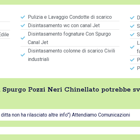
Pulizia e Lavaggio Condotte di scarico
D
Disintasamento wc con canal Jet
S
Disintasamento fognature Con Spurgo
Edile
S
Canal Jet
L
Disintasamento colonne di scarico Civili
f
industriali
P
P
tta Spurgo Pozzi Neri Chinellato potrebbe s
a ditta non ha rilasciato altre info") Attendiamo Comunicazioni