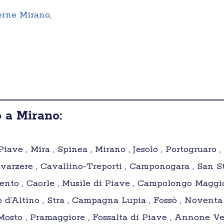
terne Mirano
,
 a Mirano:
ave , Mira , Spinea , Mirano , Jesolo , Portogruaro ,
Cavarzere , Cavallino-Treporti , Camponogara , San S
ento , Caorle , Musile di Piave , Campolongo Maggio
o d’Altino , Stra , Campagna Lupia , Fossò , Noventa 
 Mosto , Pramaggiore , Fossalta di Piave , Annone V