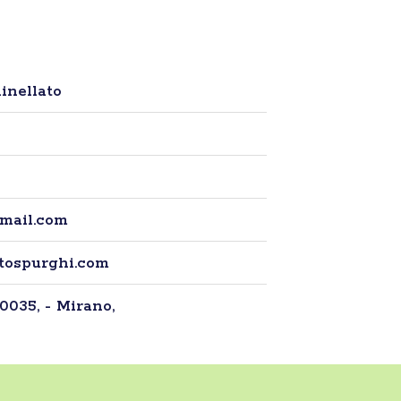
inellato
gmail.com
atospurghi.com
30035, - Mirano,