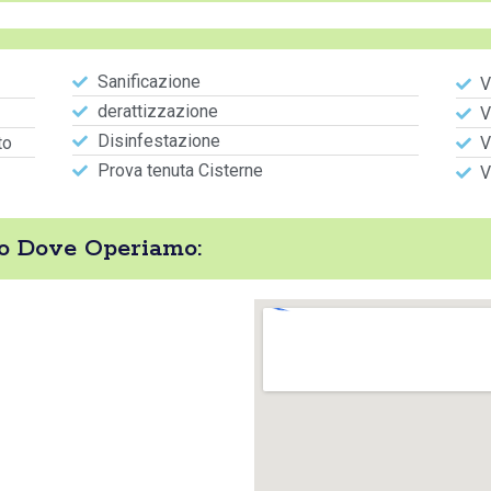
Sanificazione
V
derattizzazione
V
Disinfestazione
to
V
Prova tenuta Cisterne
V
to Dove Operiamo: