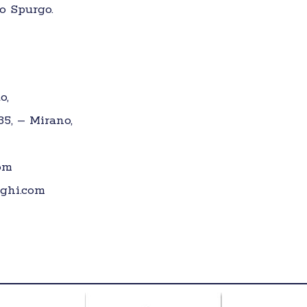
o Spurgo.
o,
35, – Mirano,
om
ghi.com