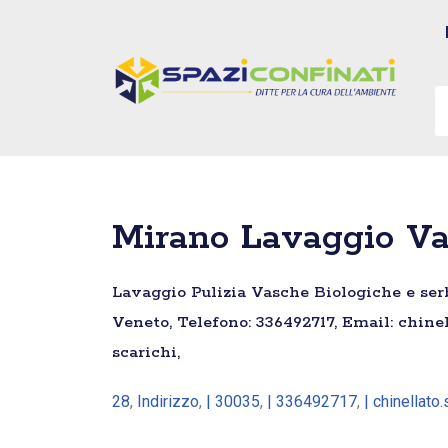
Vai
al
contenuto
Mirano Lavaggio Va
Lavaggio Pulizia Vasche Biologiche e serb
Veneto, Telefono: 336492717, Email: chine
scarichi,
28
,
Indirizzo
,
| 30035
,
| 336492717
,
| chinellat