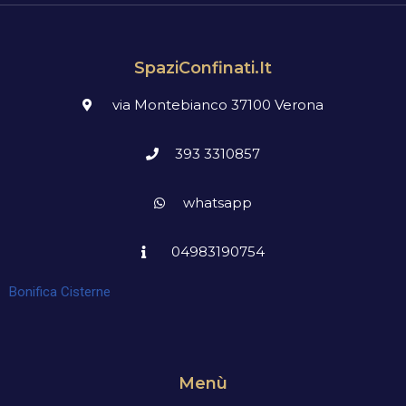
SpaziConfinati.it
via Montebianco 37100 Verona
393 3310857
whatsapp
04983190754
Bonifica Cisterne
Menù