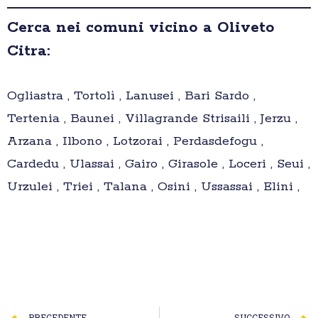
Cerca nei comuni vicino a Oliveto
Citra:
Ogliastra , Tortolì , Lanusei , Bari Sardo ,
Tertenia , Baunei , Villagrande Strisaili , Jerzu ,
Arzana , Ilbono , Lotzorai , Perdasdefogu ,
Cardedu , Ulassai , Gairo , Girasole , Loceri , Seui ,
Urzulei , Triei , Talana , Osini , Ussassai , Elini ,
PRECEDENTE
SUCCESSIVO