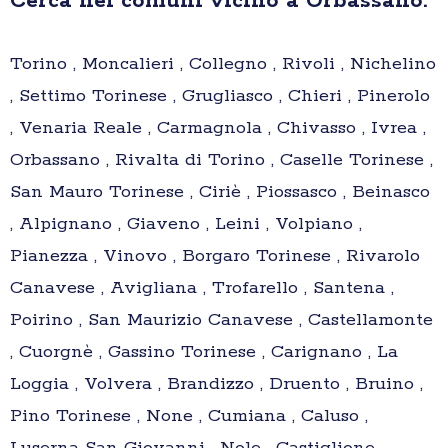
Cerca nei comuni vicino a Orbassano:
Torino , Moncalieri , Collegno , Rivoli , Nichelino
, Settimo Torinese , Grugliasco , Chieri , Pinerolo
, Venaria Reale , Carmagnola , Chivasso , Ivrea ,
Orbassano , Rivalta di Torino , Caselle Torinese ,
San Mauro Torinese , Ciriè , Piossasco , Beinasco
, Alpignano , Giaveno , Leini , Volpiano ,
Pianezza , Vinovo , Borgaro Torinese , Rivarolo
Canavese , Avigliana , Trofarello , Santena ,
Poirino , San Maurizio Canavese , Castellamonte
, Cuorgnè , Gassino Torinese , Carignano , La
Loggia , Volvera , Brandizzo , Druento , Bruino ,
Pino Torinese , None , Cumiana , Caluso ,