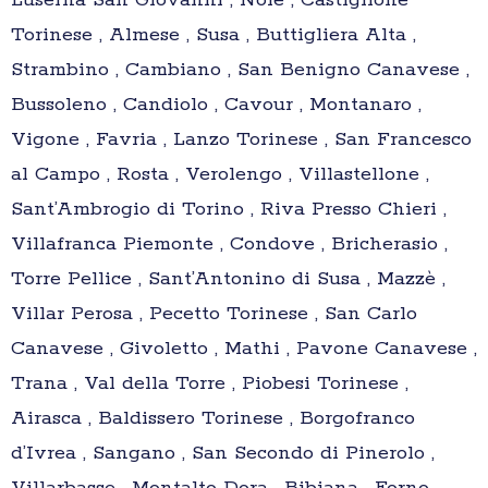
Luserna San Giovanni , Nole , Castiglione
Torinese , Almese , Susa , Buttigliera Alta ,
Strambino , Cambiano , San Benigno Canavese ,
Bussoleno , Candiolo , Cavour , Montanaro ,
Vigone , Favria , Lanzo Torinese , San Francesco
al Campo , Rosta , Verolengo , Villastellone ,
Sant’Ambrogio di Torino , Riva Presso Chieri ,
Villafranca Piemonte , Condove , Bricherasio ,
Torre Pellice , Sant’Antonino di Susa , Mazzè ,
Villar Perosa , Pecetto Torinese , San Carlo
Canavese , Givoletto , Mathi , Pavone Canavese ,
Trana , Val della Torre , Piobesi Torinese ,
Airasca , Baldissero Torinese , Borgofranco
d’Ivrea , Sangano , San Secondo di Pinerolo ,