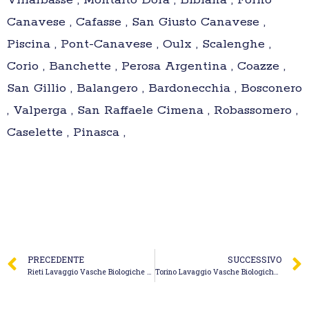
Villarbasse , Montalto Dora , Bibiana , Forno
Canavese , Cafasse , San Giusto Canavese ,
Piscina , Pont-Canavese , Oulx , Scalenghe ,
Corio , Banchette , Perosa Argentina , Coazze ,
San Gillio , Balangero , Bardonecchia , Bosconero
, Valperga , San Raffaele Cimena , Robassomero ,
Caselette , Pinasca ,
PRECEDENTE
SUCCESSIVO
Rieti Lavaggio Vasche Biologiche – Panitti Spurgo Fognature Autospurgo Panitti Claudio
Torino Lavaggio Vasche Biologiche – Alfi Impianti Idraulico