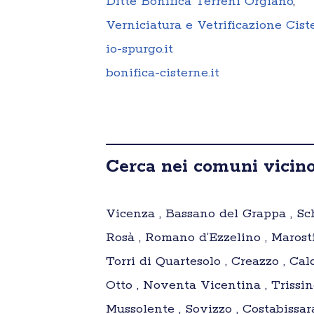
Ditte Bonifica Terreni Orgiano
,
Verniciatura e Vetrificazione Cis
io-spurgo.it
bonifica-cisterne.it
Cerca nei comuni vicino
Vicenza , Bassano del Grappa , Sch
Rosà , Romano d’Ezzelino , Marosti
Torri di Quartesolo , Creazzo , Ca
Otto , Noventa Vicentina , Trissi
Mussolente , Sovizzo , Costabissar