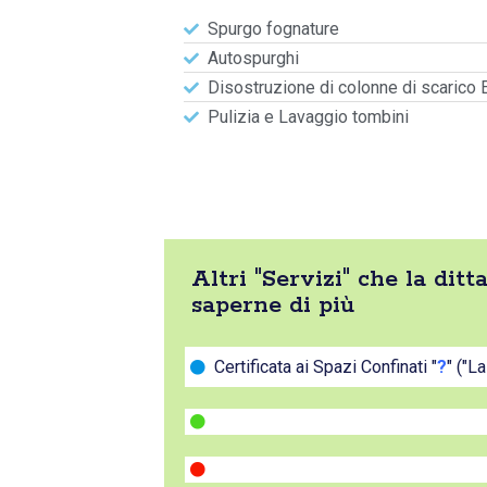
Spurgo fognature
Autospurghi
Disostruzione di colonne di scarico 
Pulizia e Lavaggio tombini
Altri "Servizi" che la di
saperne di più
Certificata ai Spazi Confinati "
?
" ("L