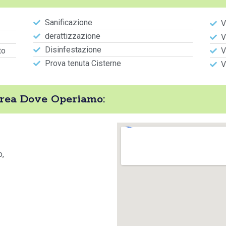
Sanificazione
V
derattizzazione
V
Disinfestazione
to
V
Prova tenuta Cisterne
V
drea Dove Operiamo:
o,