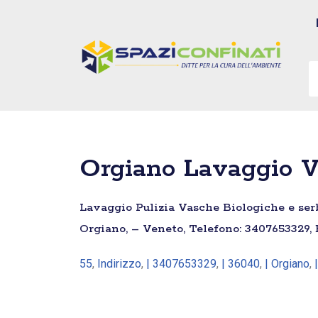
Vai
al
contenuto
Orgiano Lavaggio V
Lavaggio Pulizia Vasche Biologiche e serb
Orgiano, – Veneto, Telefono: 3407653329, 
55
,
Indirizzo
,
| 3407653329
,
| 36040
,
| Orgiano
,