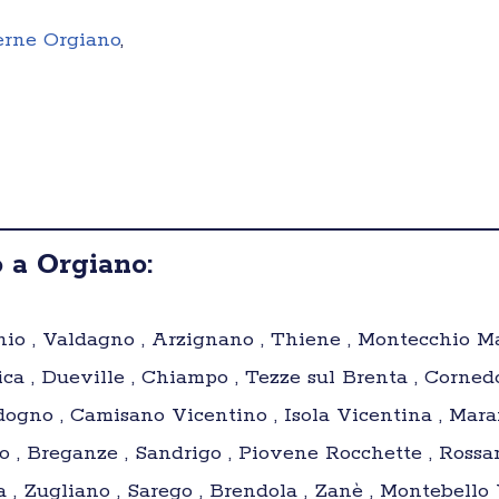
terne Orgiano
,
 a Orgiano:
io , Valdagno , Arzignano , Thiene , Montecchio Mag
ca , Dueville , Chiampo , Tezze sul Brenta , Cornedo
ldogno , Camisano Vicentino , Isola Vicentina , Mar
no , Breganze , Sandrigo , Piovene Rocchette , Ross
a , Zugliano , Sarego , Brendola , Zanè , Montebello