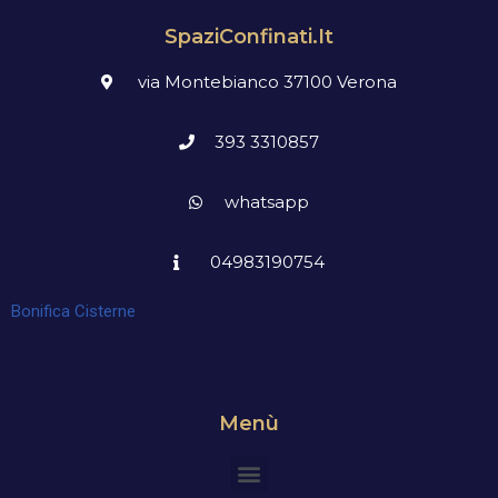
SpaziConfinati.it
via Montebianco 37100 Verona
393 3310857
whatsapp
04983190754
Bonifica Cisterne
Menù