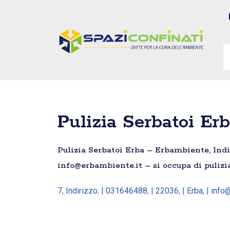
Vai
al
contenuto
Pulizia Serbatoi Er
Pulizia Serbatoi Erba – Erbambiente, Indi
info@erbambiente.it – si occupa di pulizi
7
,
Indirizzo
,
| 031646488
,
| 22036
,
| Erba
,
| info