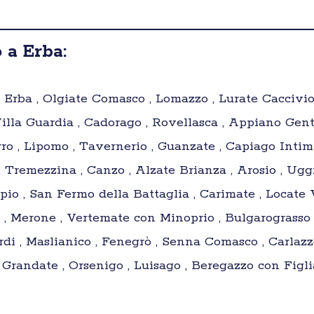
 a Erba:
Erba , Olgiate Comasco , Lomazzo , Lurate Caccivio 
illa Guardia , Cadorago , Rovellasca , Appiano Genti
ro , Lipomo , Tavernerio , Guanzate , Capiago Intimi
 Tremezzina , Canzo , Alzate Brianza , Arosio , Ug
ppio , San Fermo della Battaglia , Carimate , Locate
, Merone , Vertemate con Minoprio , Bulgarograsso 
rdi , Maslianico , Fenegrò , Senna Comasco , Carlazz
Grandate , Orsenigo , Luisago , Beregazzo con Figlia