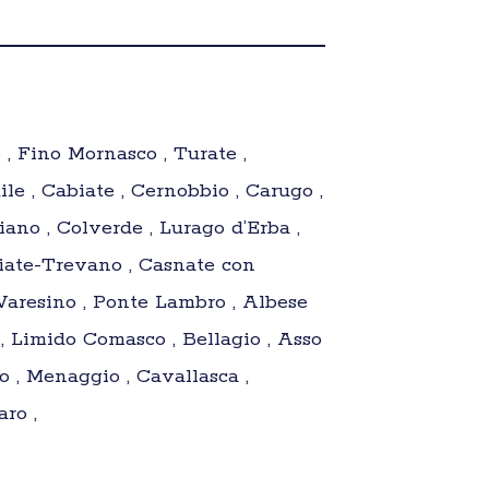
, Fino Mornasco , Turate ,
le , Cabiate , Cernobbio , Carugo ,
ano , Colverde , Lurago d’Erba ,
giate-Trevano , Casnate con
 Varesino , Ponte Lambro , Albese
, Limido Comasco , Bellagio , Asso
o , Menaggio , Cavallasca ,
ro ,