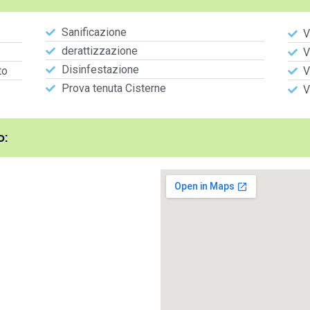
Sanificazione
V
derattizzazione
V
Disinfestazione
to
V
Prova tenuta Cisterne
V
: