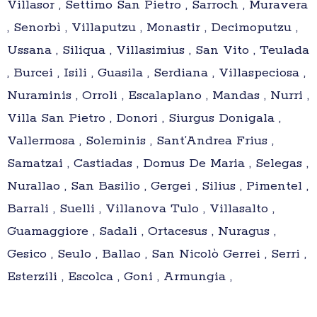
Villasor , Settimo San Pietro , Sarroch , Muravera
, Senorbì , Villaputzu , Monastir , Decimoputzu ,
Ussana , Siliqua , Villasimius , San Vito , Teulada
, Burcei , Isili , Guasila , Serdiana , Villaspeciosa ,
Nuraminis , Orroli , Escalaplano , Mandas , Nurri ,
Villa San Pietro , Donori , Siurgus Donigala ,
Vallermosa , Soleminis , Sant’Andrea Frius ,
Samatzai , Castiadas , Domus De Maria , Selegas ,
Nurallao , San Basilio , Gergei , Silius , Pimentel ,
Barrali , Suelli , Villanova Tulo , Villasalto ,
Guamaggiore , Sadali , Ortacesus , Nuragus ,
Gesico , Seulo , Ballao , San Nicolò Gerrei , Serri ,
Esterzili , Escolca , Goni , Armungia ,