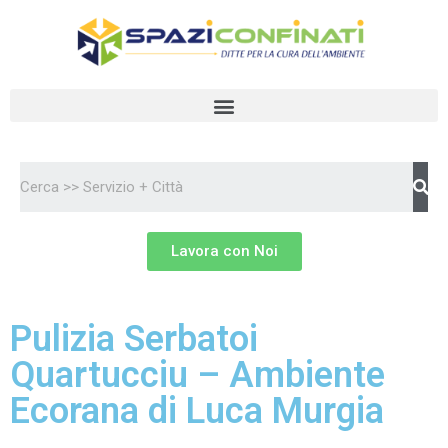
Vai
al
contenuto
Lavora con Noi
Pulizia Serbatoi
Quartucciu – Ambiente
Ecorana di Luca Murgia