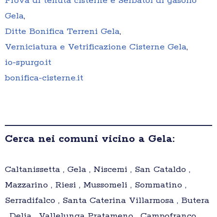
Prova di tenuta cisterne e Serbatoi di gasolio
Gela
,
Ditte Bonifica Terreni Gela
,
Verniciatura e Vetrificazione Cisterne Gela
,
io-spurgo.it
bonifica-cisterne.it
Cerca nei comuni vicino a Gela:
Caltanissetta , Gela , Niscemi , San Cataldo ,
Mazzarino , Riesi , Mussomeli , Sommatino ,
Serradifalco , Santa Caterina Villarmosa , Butera
, Delia , Vallelunga Pratameno , Campofranco ,