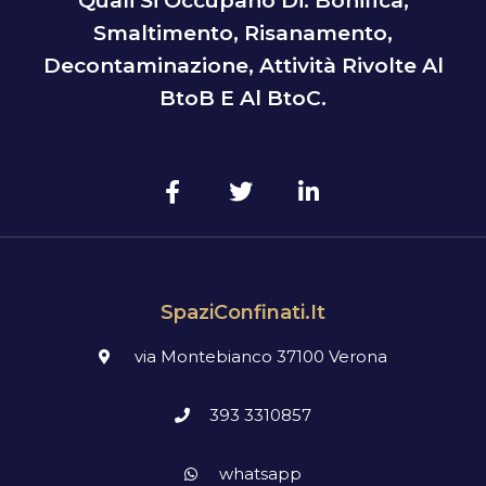
Quali Si Occupano Di: Bonifica,
Smaltimento, Risanamento,
Decontaminazione, Attività Rivolte Al
BtoB E Al BtoC.
SpaziConfinati.it
via Montebianco 37100 Verona
393 3310857
whatsapp