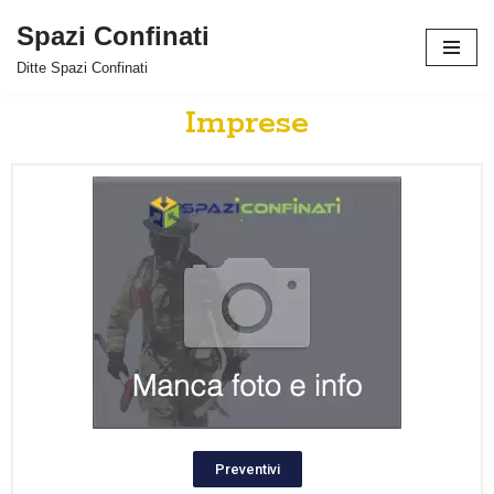
Spazi Confinati
Vai
Ditte Spazi Confinati
al
contenuto
Imprese
Preventivi