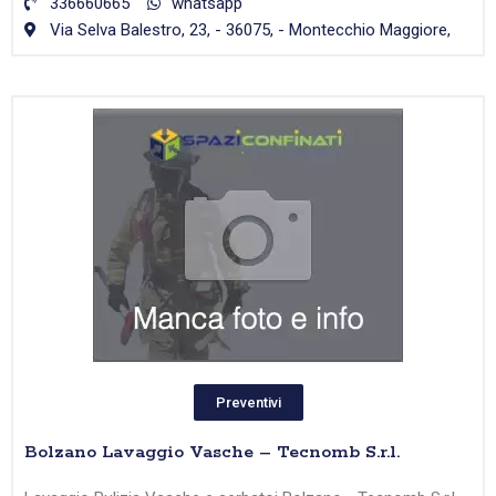
336660665
whatsapp
Via Selva Balestro, 23, - 36075, - Montecchio Maggiore,
Preventivi
Bolzano Lavaggio Vasche – Tecnomb S.r.l.