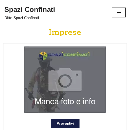
Spazi Confinati
Vai
Ditte Spazi Confinati
al
contenuto
Imprese
Preventivi